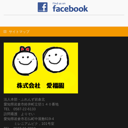
サイトマップ
法人本部・ふれんず岩倉北
愛知県岩倉市鈴井町立切１４０番地
TEL 0587‐22‐6133
訪問看護 よりそい
愛知県岩倉市石仏町中屋敷619‐4
ミレニアムビク，101号室