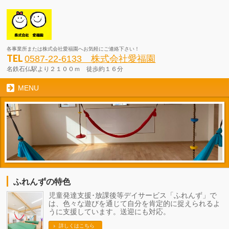
各事業所または株式会社愛福園へお気軽にご連絡下さい！
TEL
0587-22-6133 株式会社愛福園
名鉄石仏駅より２１００ｍ 徒歩約１６分
MENU
ふれんずの特色
児童発達支援･放課後等デイサービス「ふれんず」で
は、色々な遊びを通じて自分を肯定的に捉えられるよ
うに支援しています。送迎にも対応。
詳しくはこちら