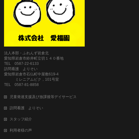
法人本部・ふれんず岩倉北
愛知県岩倉市鈴井町立切１４０番地
TEL 0587‐22‐6133
訪問看護 よりそい
愛知県岩倉市石仏町中屋敷619‐4
ミレニアムビク，101号室
TEL 0587‐81‐8858
児童発達支援及び放課後等デイサービス
訪問看護 よりそい
スタッフ紹介
利用者様の声